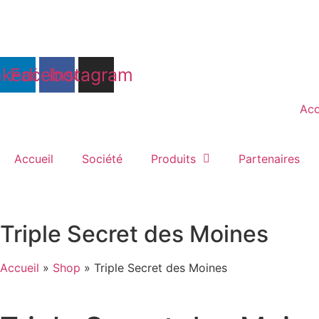
Aller
au
contenu
nkedin
Facebook
Instagram
Acc
Accueil
Société
Produits
Partenaires
Triple Secret des Moines
Accueil
»
Shop
»
Triple Secret des Moines