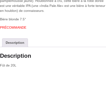
pamplemousse jaune). Houblonnée à cru, cette bière à la robe dorée
est une véritable IPA (une «India Pale Ale» est une bière à forte teneur
en houblon) de connaisseurs.
Bière blonde 7.5°
PR
É
COMMANDE
Description
Description
Fût de 20L