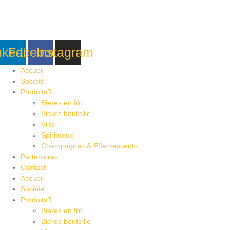
Aller
au
contenu
nkedin
Facebook
Instagram
Accueil
Société
Produits
Bieres en fût
Bieres bouteille
Vins
Spiritueux
Champagnes & Effervescents
Partenaires
Contact
Accueil
Société
Produits
Bieres en fût
Bieres bouteille