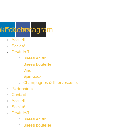
Aller
au
contenu
nkedin
Facebook
Instagram
Accueil
Société
Produits
Bieres en fût
Bieres bouteille
Vins
Spiritueux
Champagnes & Effervescents
Partenaires
Contact
Accueil
Société
Produits
Bieres en fût
Bieres bouteille