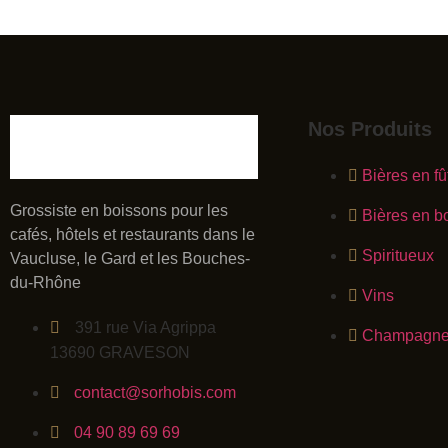
Nos Produits
Bières en fû
Grossiste en boissons pour les
Bières en bo
cafés, hôtels et restaurants dans le
Spiritueux
Vaucluse, le Gard et les Bouches-
du-Rhône
Vins
391 rue Via Agrippa
Champagnes
13690 GRAVESON
contact@sorhobis.com
04 90 89 69 69